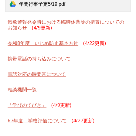
年間行事予定5/19.pdf
気象警報発令時における臨時休業等の措置についての
お知らせ
(4/9更新)
令和
8
年度 いじめ防止基本方針
(4/22更新)
携帯電話の持ち込みについて
電話対応の時間帯について
相談機関一覧
「学びのてびき」
(4/9更新)
R7年度 学校評価について
(4/27更新)